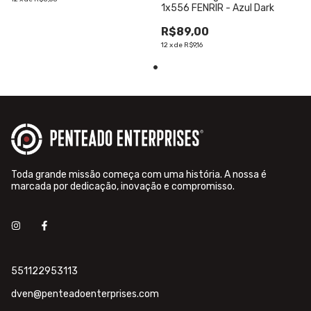
1x556 FENRIR - Azul Dark
R$89,00
12
x
de
R$9,16
Toda grande missão começa com uma história. A nossa é
marcada por dedicação, inovação e compromisso.
551122953113
dven@penteadoenterprises.com