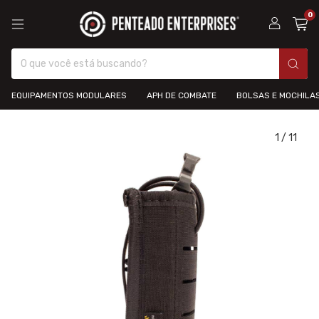
0
EQUIPAMENTOS MODULARES
APH DE COMBATE
BOLSAS E MOCHILA
1
/
11