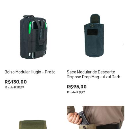
Bolso Modular Hugin - Preto
Saco Modular de Descarte
Dispose Drop Mag - Azul Dark
R$130,00
R$95,00
12
x
de
R$13,37
12
x
de
R$9,77