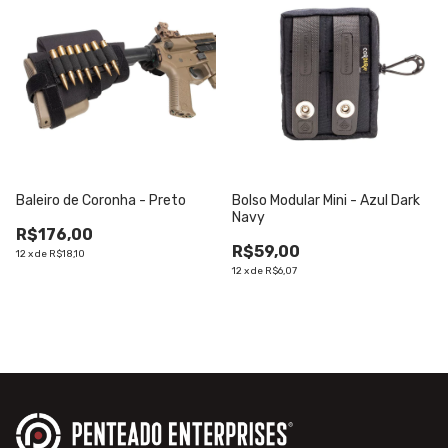
Baleiro de Coronha - Preto
Bolso Modular Mini - Azul Dark
Navy
R$176,00
R$59,00
12
x
de
R$18,10
12
x
de
R$6,07