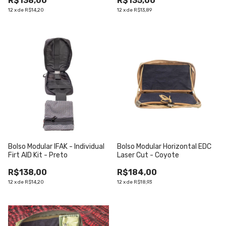
R$138,00
R$135,00
12
x
de
R$14,20
12
x
de
R$13,89
Bolso Modular IFAK - Individual
Bolso Modular Horizontal EDC
Firt AID Kit - Preto
Laser Cut - Coyote
R$138,00
R$184,00
12
x
de
R$14,20
12
x
de
R$18,93