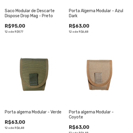
Saco Modular de Descarte
Porta Algema Modular - Azul
Dispose Drop Mag - Preto
Dark
R$95,00
R$63,00
12
x
de
R$9,77
12
x
de
R$6,48
Porta algema Modular - Verde
Porta algema Modular -
Coyote
R$63,00
R$63,00
12
x
de
R$6,48