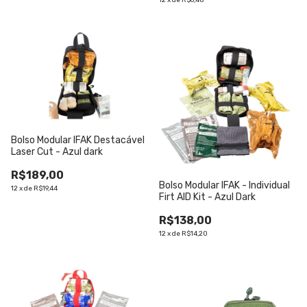
12
x
de
R$6,48
Bolso Modular IFAK Destacável
Laser Cut - Azul dark
R$189,00
Bolso Modular IFAK - Individual
12
x
de
R$19,44
Firt AID Kit - Azul Dark
R$138,00
12
x
de
R$14,20