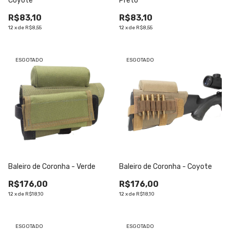
Coyote
Preto
R$83,10
R$83,10
12
x
de
R$8,55
12
x
de
R$8,55
ESGOTADO
ESGOTADO
Baleiro de Coronha - Verde
Baleiro de Coronha - Coyote
R$176,00
R$176,00
12
x
de
R$18,10
12
x
de
R$18,10
ESGOTADO
ESGOTADO