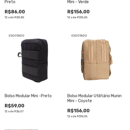
Preto
Mini - Verde
R$86,00
R$156,00
12
x
de
R$8,85
12
x
de
R$16,05
ESGOTADO
ESGOTADO
Bolso Modular Mini -Preto
Bolso Modular Utilitário Munin
Mini - Coyote
R$59,00
R$156,00
12
x
de
R$6,07
12
x
de
R$16,05