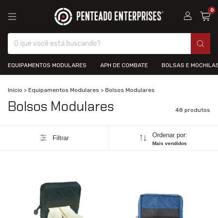
0
EQUIPAMENTOS MODULARES
APH DE COMBATE
BOLSAS E MOCHILA
Início
>
Equipamentos Modulares
>
Bolsos Modulares
Bolsos Modulares
48 produtos
Ordenar por:
Filtrar
Mais vendidos