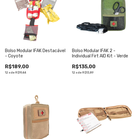
Bolso Modular IFAK Destacável
Bolso Modular IFAK 2 -
- Coyote
Individual Firt AID Kit - Verde
R$189,00
R$135,00
12
x
de
R$19,44
12
x
de
R$13,89