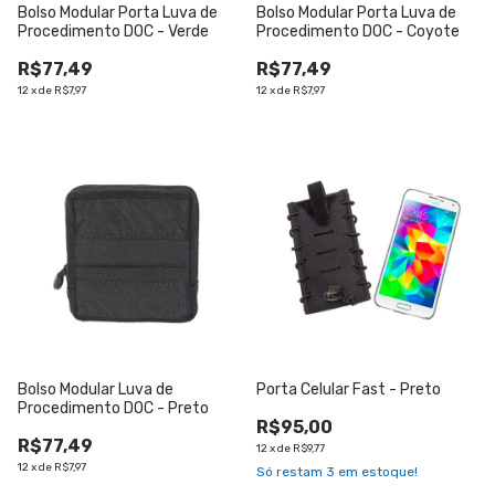
Bolso Modular Porta Luva de
Bolso Modular Porta Luva de
Procedimento DOC - Verde
Procedimento DOC - Coyote
R$77,49
R$77,49
12
x
de
R$7,97
12
x
de
R$7,97
Bolso Modular Luva de
Porta Celular Fast - Preto
Procedimento DOC - Preto
R$95,00
R$77,49
12
x
de
R$9,77
12
x
de
R$7,97
Só restam
3
em estoque!