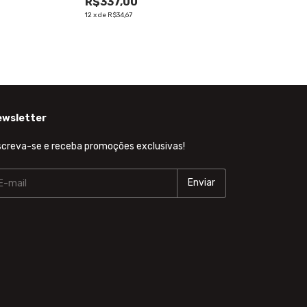
R$337,00
12
x
de
R$34,67
ewsletter
screva-se e receba promoções exclusivas!