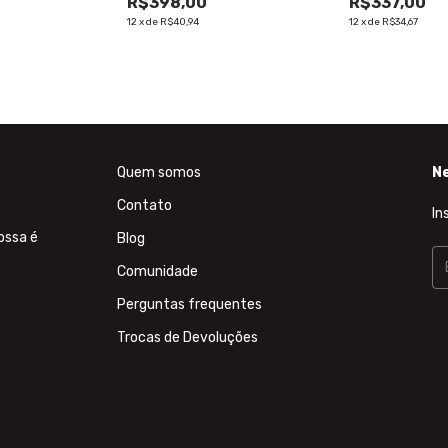
R$398,00
R$337,00
12
x
de
R$40,94
12
x
de
R$34,67
Quem somos
N
Contato
In
ossa é
Blog
Comunidade
Perguntas frequentes
Trocas de Devoluções