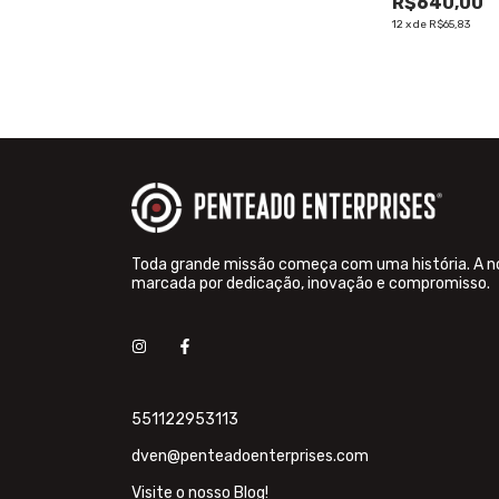
R$640,00
12
x
de
R$65,83
Toda grande missão começa com uma história. A n
marcada por dedicação, inovação e compromisso.
551122953113
dven@penteadoenterprises.com
Visite o nosso Blog!