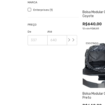
MARCA
Enterprises (1)
Bolsa Modular 
Coyote
R$640,00
PREÇO
12
x
de
R$65,83
De
Até
ESGOTADO
Bolsa Modular 
Preto