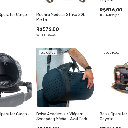
Coyote
R$576,00
Operator Cargo -
Mochila Modular Strike 22L -
12
x
de
R$59,25
Preta
R$576,00
12
x
de
R$59,25
ESGOTADO
ESGOTADO
Operator Cargo -
Bolsa Academia / Viágem
Bolsa Operator
Sheepdog Média - Azul Dark
Coyote