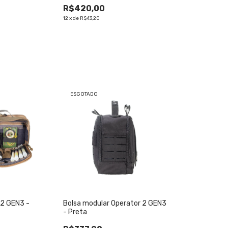
R$420,00
12
x
de
R$43,20
ESGOTADO
 2 GEN3 -
Bolsa modular Operator 2 GEN3
- Preta