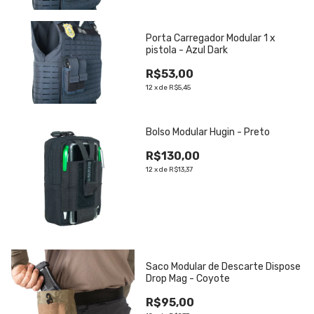
Porta Carregador Modular 1 x
pistola - Azul Dark
R$53,00
12
x
de
R$5,45
Bolso Modular Hugin - Preto
R$130,00
12
x
de
R$13,37
Saco Modular de Descarte Dispose
Drop Mag - Coyote
R$95,00