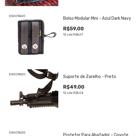
ESGOTADO
Bolso Modular Mini - Azul Dark Navy
R$59,00
12
x
de
R$6,07
ESGOTADO
Suporte de Zarelho - Preto
R$49,00
12
x
de
R$5,04
ESGOTADO
Protetor Para Abafador - Coyote