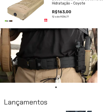
Hidratação - Coyote
R$163,00
12
x
de
R$16,77
Lançamentos