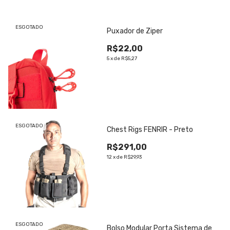
ESGOTADO
Puxador de Ziper
R$22,00
5
x
de
R$5,27
ESGOTADO
Chest Rigs FENRIR - Preto
R$291,00
12
x
de
R$29,93
ESGOTADO
Bolso Modular Porta Sistema de