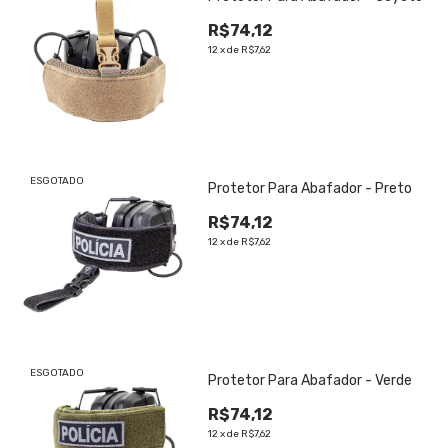
R$74,12
12
x
de
R$7,62
ESGOTADO
Protetor Para Abafador - Preto
R$74,12
12
x
de
R$7,62
ESGOTADO
Protetor Para Abafador - Verde
R$74,12
12
x
de
R$7,62