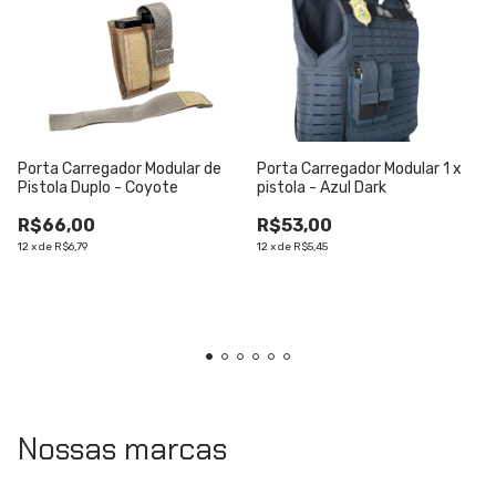
Porta Carregador Modular de
Porta Carregador Modular 1 x
Pistola Duplo - Coyote
pistola - Azul Dark
R$66,00
R$53,00
12
x
de
R$6,79
12
x
de
R$5,45
Nossas marcas