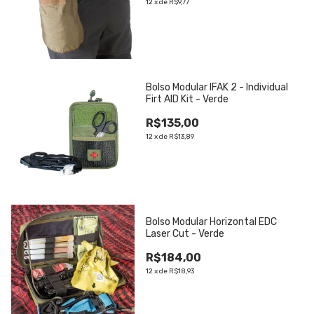
12
x
de
R$9,77
Bolso Modular IFAK 2 - Individual
Firt AID Kit - Verde
R$135,00
12
x
de
R$13,89
Bolso Modular Horizontal EDC
Laser Cut - Verde
R$184,00
12
x
de
R$18,93