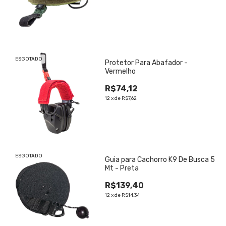
ESGOTADO
Protetor Para Abafador -
Vermelho
R$74,12
12
x
de
R$7,62
ESGOTADO
Guia para Cachorro K9 De Busca 5
Mt - Preta
R$139,40
12
x
de
R$14,34