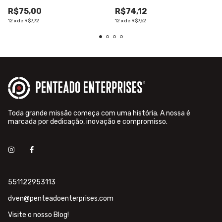
R$75,00
R$74,12
12
x
de
R$7,72
12
x
de
R$7,62
Toda grande missão começa com uma história. A nossa é
marcada por dedicação, inovação e compromisso.
551122953113
dven@penteadoenterprises.com
Visite o nosso Blog!