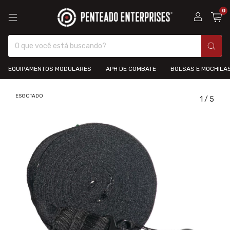
0
EQUIPAMENTOS MODULARES
APH DE COMBATE
BOLSAS E MOCHILA
ESGOTADO
1
/
5