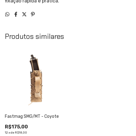
fixação rápida e prática.
Produtos similares
Fastmag SMG/MT - Coyote
R$175,00
12
x
de
R$18,00