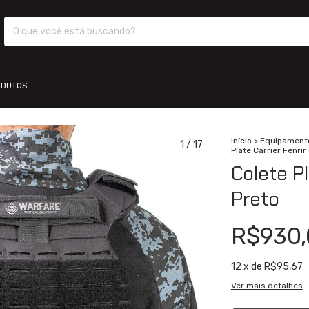
ODUTOS
Início
>
Equipament
1
/
17
Plate Carrier Fenri
Colete P
Preto
R$930,
12
x de
R$95,67
Ver mais detalhes