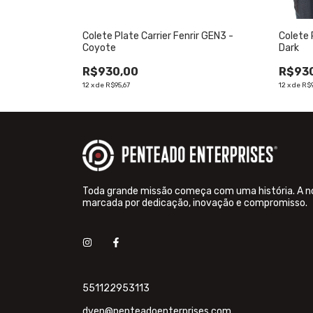
Colete Plate Carrier Fenrir GEN3 -
Colete 
Coyote
Dark
R$930,00
R$93
12
x
de
R$95,67
12
x
de
R$9
Toda grande missão começa com uma história. A n
marcada por dedicação, inovação e compromisso.
551122953113
dven@penteadoenterprises.com