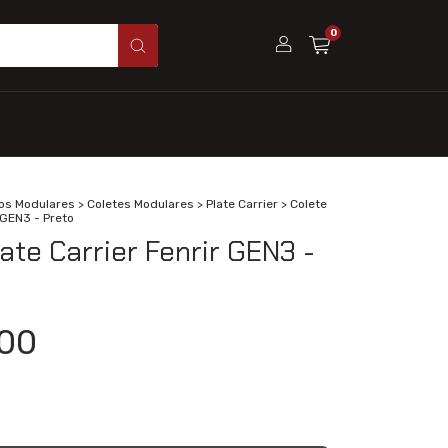
0
os Modulares
>
Coletes Modulares
>
Plate Carrier
>
Colete
r GEN3 - Preto
late Carrier Fenrir GEN3 -
00