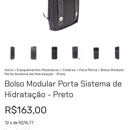
Início
>
Equipamentos Modulares
>
Coldres
>
Para Perna
>
Bolso Modular
Porta Sistema de Hidratação - Preto
Bolso Modular Porta Sistema de
Hidratação - Preto
R$163,00
12
x de
R$16,77