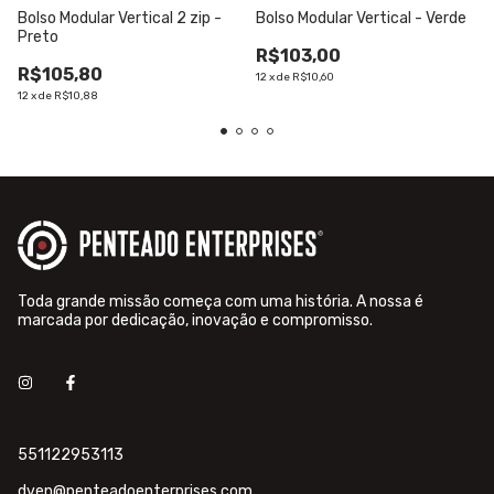
Bolso Modular Vertical 2 zip -
Bolso Modular Vertical - Verde
Preto
R$103,00
R$105,80
12
x
de
R$10,60
12
x
de
R$10,88
Toda grande missão começa com uma história. A nossa é
marcada por dedicação, inovação e compromisso.
551122953113
dven@penteadoenterprises.com