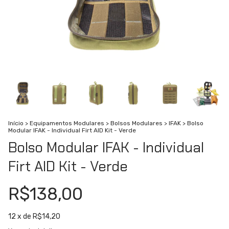
Início
>
Equipamentos Modulares
>
Bolsos Modulares
>
IFAK
>
Bolso
Modular IFAK - Individual Firt AID Kit - Verde
Bolso Modular IFAK - Individual
Firt AID Kit - Verde
R$138,00
12
x de
R$14,20