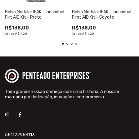
Bolso Modular IFAK - Individual
Bolso Modular IFAK - Individual
Firt AID Kit - Preto
First AID Kit - Coyote
R$138,00
R$138,00
12
x
de
R$14,20
12
x
de
R$14,20
Toda grande missão começa com uma história. A nossa é
marcada por dedicação, inovação e compromisso.
551122953113