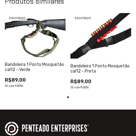
Produtos similares
ESGOTADO
ESGOTADO
Bandoleira 1 Ponto Mosquetão
Bandoleira 1 Ponto Mosquetão
cal12 - Verde
cal12 - Preta
R$89,00
R$89,00
12
x
de
R$9,16
12
x
de
R$9,16