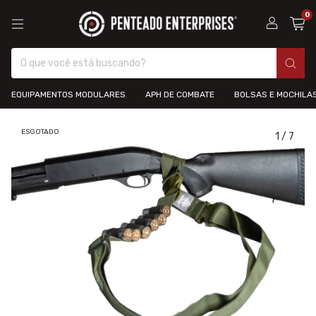
0
EQUIPAMENTOS MODULARES
APH DE COMBATE
BOLSAS E MOCHILA
ESGOTADO
1
/
7